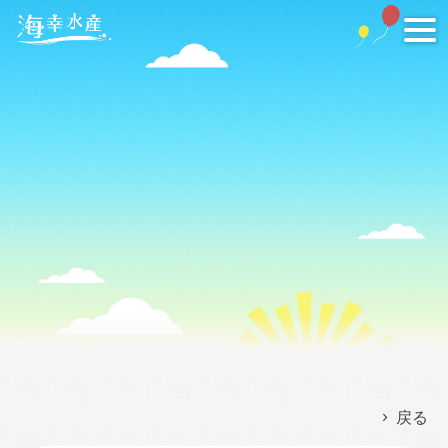
tog
nav
戻る